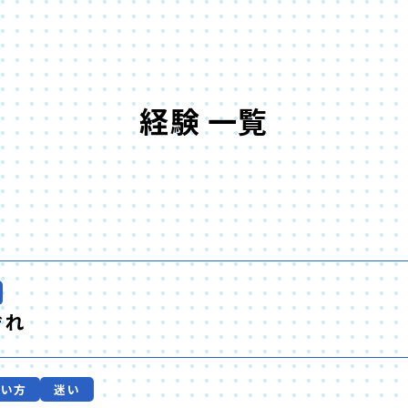
経験 一覧
ぞれ
合い方
迷い