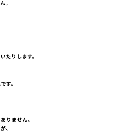
せん。
ていたりします。
進です。
はありません。
方が、